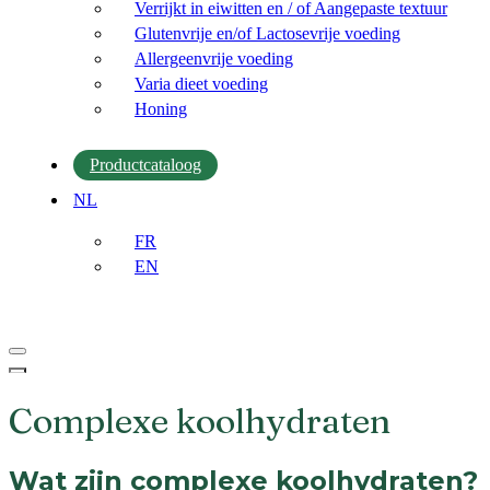
Verrijkt in eiwitten en / of Aangepaste textuur
Glutenvrije en/of Lactosevrije voeding
Allergeenvrije voeding
Varia dieet voeding
Honing
Productcataloog
NL
FR
EN
Navigatie
Menu
Navigatie
Menu
Complexe koolhydraten
Wat zijn complexe koolhydraten?