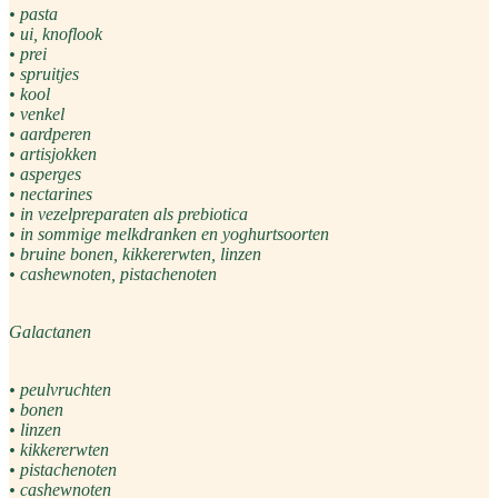
• pasta
• ui, knoflook
• prei
• spruitjes
• kool
• venkel
• aardperen
• artisjokken
• asperges
• nectarines
• in vezelpreparaten als prebiotica
• in sommige melkdranken en yoghurtsoorten
• bruine bonen, kikkererwten, linzen
• cashewnoten, pistachenoten
Galactanen
• peulvruchten
• bonen
• linzen
• kikkererwten
• pistachenoten
• cashewnoten