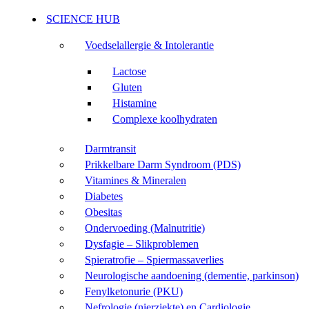
SCIENCE HUB
Voedselallergie & Intolerantie
Lactose
Gluten
Histamine
Complexe koolhydraten
Darmtransit
Prikkelbare Darm Syndroom (PDS)
Vitamines & Mineralen
Diabetes
Obesitas
Ondervoeding (Malnutritie)
Dysfagie – Slikproblemen
Spieratrofie – Spiermassaverlies
Neurologische aandoening (dementie, parkinson)
Fenylketonurie (PKU)
Nefrologie (nierziekte) en Cardiologie