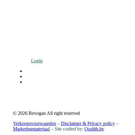
Tel: +32(0)9 280 90 60
Fax: +32(0)9 282 98 73
info@revogan.be
OVER ONS
Wie zijn we
Blog
Verkooppunten
Contact
Login
© 2026 Revogan All right reserved
Verkoopsvoorwaarden
–
Disclaimer & Privacy policy
–
Marketingmateriaal
– Site crafted by:
Ozalith.be