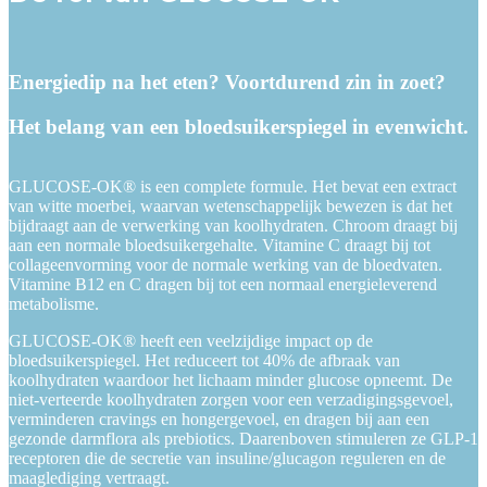
Energiedip na het eten? Voortdurend zin in zoet?
Het belang van een bloedsuikerspiegel in evenwicht.
GLUCOSE-OK® is een complete formule. Het bevat een extract
van witte moerbei, waarvan wetenschappelijk bewezen is dat het
bijdraagt aan de verwerking van koolhydraten. Chroom draagt bij
aan een normale bloedsuikergehalte. Vitamine C draagt bij tot
collageenvorming voor de normale werking van de bloedvaten.
Vitamine B12 en C dragen bij tot een normaal energieleverend
metabolisme.
GLUCOSE-OK® heeft een veelzijdige impact op de
bloedsuikerspiegel. Het reduceert tot 40% de afbraak van
koolhydraten waardoor het lichaam minder glucose opneemt. De
niet-verteerde koolhydraten zorgen voor een verzadigingsgevoel,
verminderen cravings en hongergevoel, en dragen bij aan een
gezonde darmflora als prebiotics. Daarenboven stimuleren ze GLP-1
receptoren die de secretie van insuline/glucagon reguleren en de
maaglediging vertraagt.