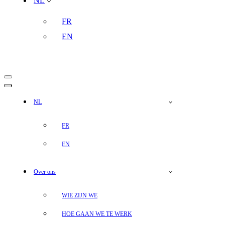
NL
FR
EN
Navigatie
Menu
Navigatie
Menu
NL
FR
EN
Over ons
WIE ZIJN WE
HOE GAAN WE TE WERK