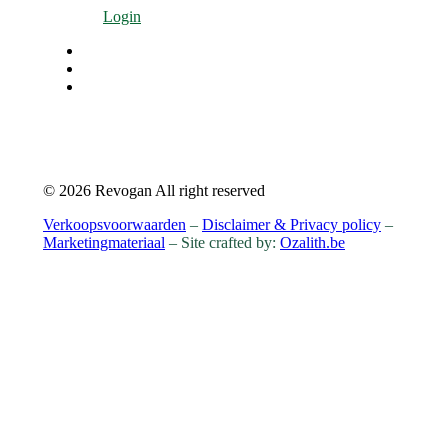
Login
© 2026 Revogan All right reserved
Verkoopsvoorwaarden
–
Disclaimer & Privacy policy
–
Marketingmateriaal
– Site crafted by:
Ozalith.be
CONTACTEER ONS
Revogan N.V.
Landegemstraat 1
9031 Drongen – België