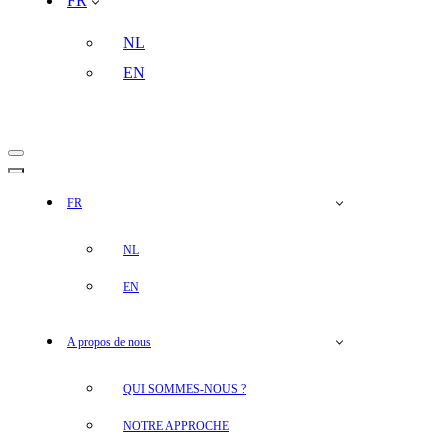
FR
NL
EN
Menu
de
Menu
navigation
de
FR
navigation
NL
EN
A propos de nous
QUI SOMMES-NOUS ?
NOTRE APPROCHE