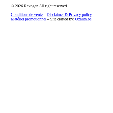
© 2026 Revogan All right reserved
Conditions de vente
–
Disclaimer & Privacy policy
–
Matériel promotionnel
– Site crafted by:
Ozalith.be
CONTACTEZ-NOUS
Regovan N.V.
Landegemstraat 1
9031 Drongen – Belgique
Tel: +32(0)9 280 90 60
Fax: +32(0)9 282 98 73
info@revogan.be
À PROPOS DE NOUS
Qui sommes-nous ?
Blog
Points de vente